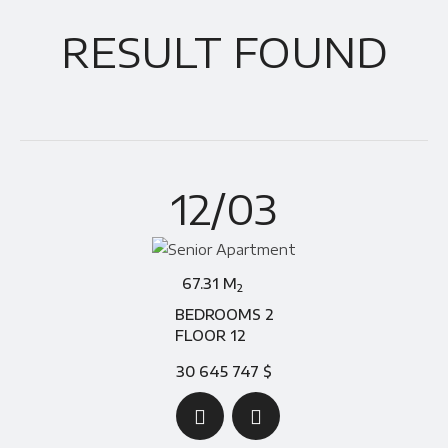
RESULT FOUND
12/03
67.31 M
2
BEDROOMS 2
FLOOR 12
30 645 747 $